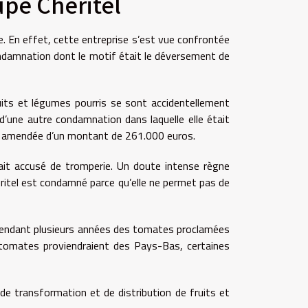
upe Chéritel
e. En effet, cette entreprise s’est vue confrontée
ondamnation dont le motif était le déversement de
fruits et légumes pourris se sont accidentellement
t d’une autre condamnation dans laquelle elle était
 été amendée d’un montant de 261.000 euros.
rait accusé de tromperie. Un doute intense règne
héritel est condamné parce qu’elle ne permet pas de
du pendant plusieurs années des tomates proclamées
s tomates proviendraient des Pays-Bas, certaines
e transformation et de distribution de fruits et