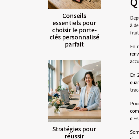
Q
Conseils
Depu
essentiels pour
à de
choisir le porte-
frui
clés personnalisé
parfait
En r
renv
accu
En 2
quan
trac
Pour
comm
d’Es
Stratégies pour
Somm
réussir