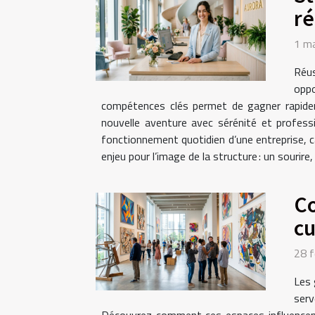
ré
1 m
Réus
oppo
compétences clés permet de gagner rapideme
nouvelle aventure avec sérénité et profess
fonctionnement quotidien d’une entreprise, car
enjeu pour l’image de la structure : un sourire
Co
cu
28 f
Les 
serv