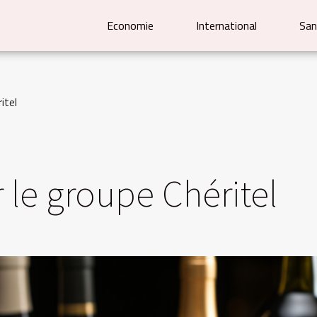
Economie
International
San
itel
r le groupe Chéritel