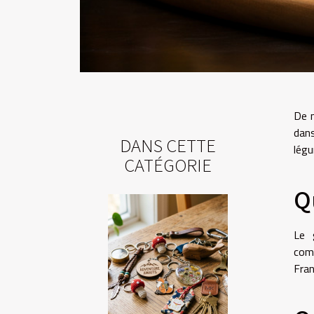
De n
dans
DANS CETTE
légu
CATÉGORIE
Q
Le 
comm
Fran