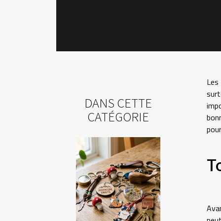
Les 
surt
DANS CETTE
impo
CATÉGORIE
bonn
pour
T
Avan
peut