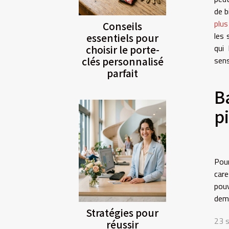
de b
plus
Conseils
les 
essentiels pour
qui
choisir le porte-
clés personnalisé
sens
parfait
B
p
Pour
care
pouv
dema
Stratégies pour
23 
réussir