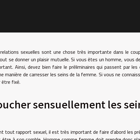
relations sexuelles sont une chose très importante dans le coup
out se donner un plaisir mutuelle. Si vous êtes un homme, vous de
rtant. Ainsi, devez bien faire le préliminaires qui passent par les
e manière de carresser les seins de la femme. Si vous ne connaiss
 être fixé.
oucher sensuellement les sei
t tout rapport sexuel, il est très important de faire d'abord les prél
 être à son comble. Homme comme femme doit prendre donc plaisir 