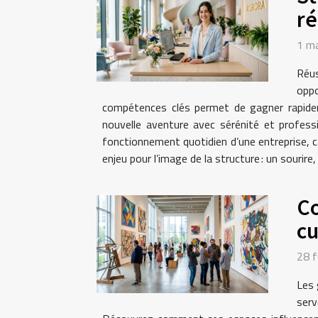
ré
1 m
Réus
oppo
compétences clés permet de gagner rapideme
nouvelle aventure avec sérénité et profess
fonctionnement quotidien d’une entreprise, car
enjeu pour l’image de la structure : un sourire
Co
cu
28 f
Les 
serv