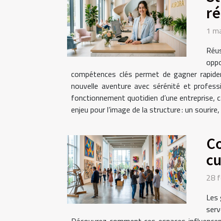
ré
1 m
Réus
oppo
compétences clés permet de gagner rapideme
nouvelle aventure avec sérénité et profess
fonctionnement quotidien d’une entreprise, car
enjeu pour l’image de la structure : un sourire
Co
cu
28 f
Les 
serv