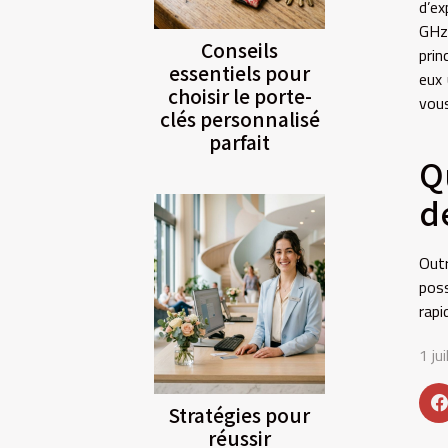
d’ex
GHz 
Conseils
prin
essentiels pour
eux 
choisir le porte-
vous
clés personnalisé
parfait
Q
d
Outr
poss
rapi
1 ju
Stratégies pour
réussir