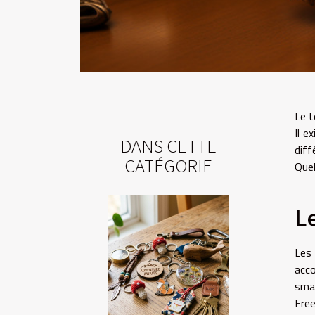
Le t
Il e
DANS CETTE
diff
CATÉGORIE
Quel
L
Les
acco
smar
Free